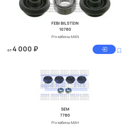
FEBI BILSTEIN
10780
Р/н кабины MAN
4 000
₽
от
SEM
7780
Р/н кабины МАН