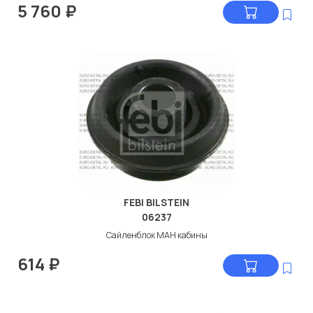
5 760
₽
FEBI BILSTEIN
06237
Сайленблок МАН кабины
614
₽