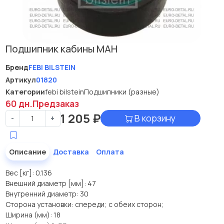
Подшипник кабины МАН
Бренд
FEBI BILSTEIN
Артикул
01820
Категории
febi bilstein
Подшипники (разные)
60 дн.
Предзаказ
1 205
₽
В корзину
-
+
Описание
Доставка
Оплата
Вес [кг]: 0.136
Внешний диаметр [мм]: 47
Внутренний диаметр: 30
Сторона установки: спереди; с обеих сторон;
Ширина (мм): 18