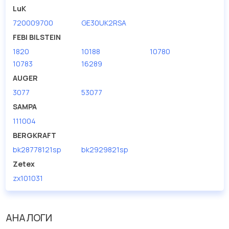
LuK
720009700
GE30UK2RSA
FEBI BILSTEIN
1820
10188
10780
10783
16289
AUGER
3077
53077
SAMPA
111004
BERGKRAFT
bk28778121sp
bk2929821sp
Zetex
zx101031
АНАЛОГИ