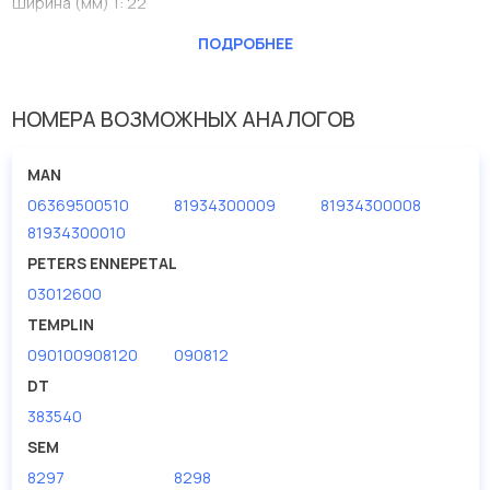
Ширина (мм) 1: 22
Производитель
FEBI BILSTEIN
ПОДРОБНЕЕ
Вес [кг]
0.136
Внешний диаметр [мм]
47
НОМЕРА ВОЗМОЖНЫХ АНАЛОГОВ
Внутренний диаметр
30
MAN
Сторона установки
спереди
06369500510
81934300009
81934300008
Ширина (мм)
18
81934300010
Ширина (мм) 1
PETERS ENNEPETAL
22
03012600
TEMPLIN
090100908120
090812
DT
383540
SEM
8297
8298