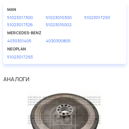
большом ассортименте.
MAN
Мы продаем сертифицированные колодки тормозные
51023017300
51023010300
51023017293
дисковые с гарантией от производителя SEM.
51023017326
51023015002
Производитель
SEM
MERCEDES-BENZ
4030301405
4030300805
NEOPLAN
51023017293
АНАЛОГИ