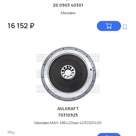
20 0903 40301
Маховик
16 152
₽
AVLKRAFT
70310925
Маховик МАН, МВ 420мм 4030301405
РРЦ