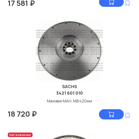
17 581
₽
SACHS
3421 601 010
Маховик МАН, МВ 420мм
18 720
₽
Нет в наличии