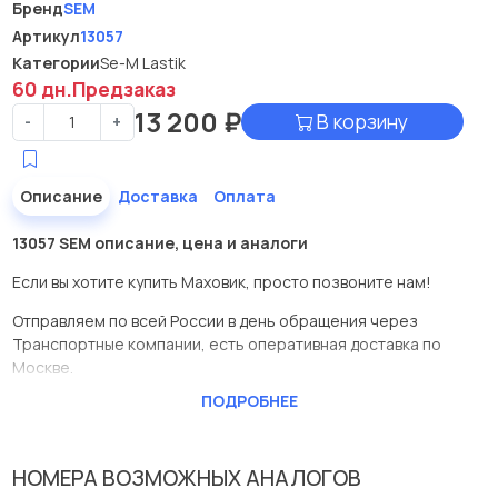
Бренд
SEM
Артикул
13057
Категории
Se-M Lastik
60 дн.
Предзаказ
13 200
₽
В корзину
-
+
Описание
Доставка
Оплата
13057 SEM описание, цена и аналоги
Если вы хотите купить Маховик, просто позвоните нам!
Отправляем по всей России в день обращения через
Транспортные компании, есть оперативная доставка по
Москве.
ПОДРОБНЕЕ
Эта запчасть представлена по производителю SEM
У данной детали есть аналоги с номерами, убедитесь сами.
НОМЕРА ВОЗМОЖНЫХ АНАЛОГОВ
Маховик в нашей компании Евродеталь представлены в