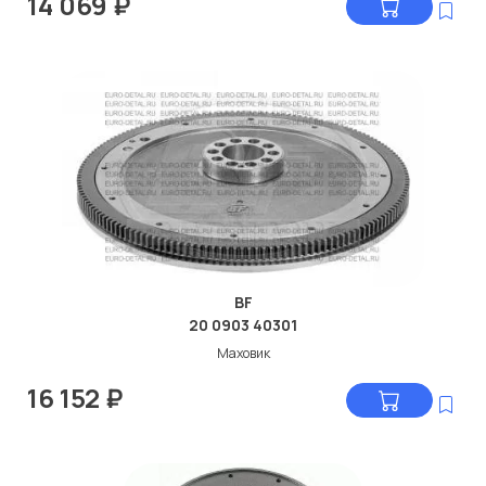
14 069
₽
BF
20 0903 40301
Маховик
16 152
₽