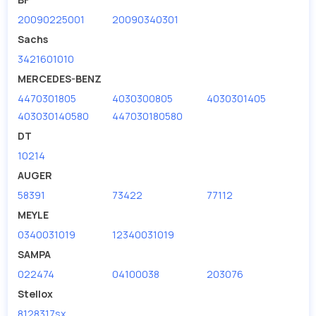
20090225001
20090340301
Sachs
3421601010
MERCEDES-BENZ
4470301805
4030300805
4030301405
403030140580
447030180580
DT
10214
AUGER
58391
73422
77112
MEYLE
0340031019
12340031019
SAMPA
022474
04100038
203076
Stellox
8128317sx