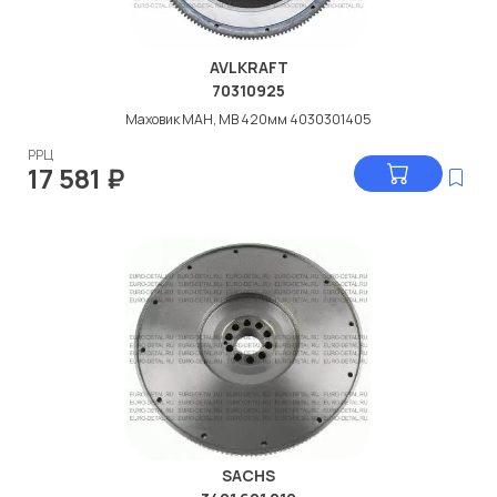
AVLKRAFT
70310925
Маховик МАН, МВ 420мм 4030301405
РРЦ
17 581
₽
SACHS