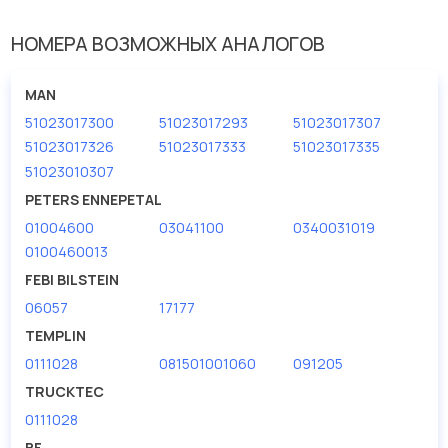
У данной детали есть аналоги с номерами, убедитесь сами.
НОМЕРА ВОЗМОЖНЫХ АНАЛОГОВ
Маховик в нашей компании Евродеталь представлены в
большом ассортименте.
MAN
Мы продаем сертифицированные колодки тормозные
51023017300
51023017293
51023017307
дисковые с гарантией от производителя DT.
51023017326
51023017333
51023017335
Производитель
DT
51023010307
PETERS ENNEPETAL
01004600
03041100
0340031019
0100460013
FEBI BILSTEIN
06057
17177
TEMPLIN
0111028
081501001060
091205
TRUCKTEC
0111028
BF