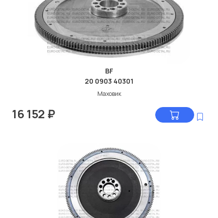
BF
20 0903 40301
Маховик
16 152
₽