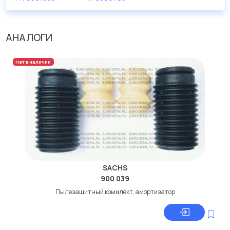
Производитель
SEM
АНАЛОГИ
Вес [кг]
0.154
Сторона установки
передний мост
Нет в наличии
SACHS
900 039
Пылезащитный комилект, амортизатор