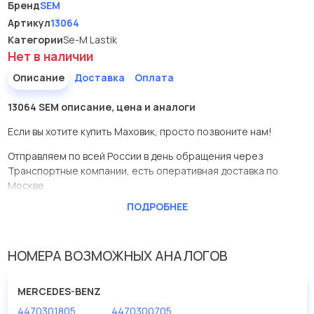
Бренд
SEM
Артикул
13064
Категории
Se-M Lastik
Нет в наличии
Описание
Доставка
Оплата
13064 SEM описание, цена и аналоги
Если вы хотите купить Маховик, просто позвоните нам!
Отправляем по всей России в день обращения через
Транспортные компании, есть оперативная доставка по
Москве.
ПОДРОБНЕЕ
Эта запчасть представлена по производителю SEM
У данной детали есть аналоги с номерами, убедитесь сами.
НОМЕРА ВОЗМОЖНЫХ АНАЛОГОВ
Маховик в нашей компании Евродеталь представлены в
большом ассортименте.
MERCEDES-BENZ
Мы продаем сертифицированные колодки тормозные
4470301805
4470300705
дисковые с гарантией от производителя SEM.