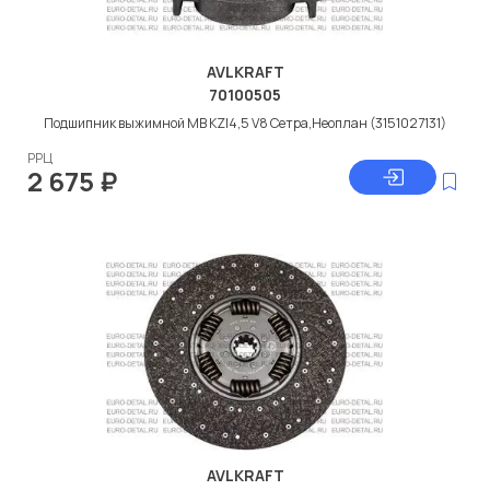
AVLKRAFT
70100505
Подшипник выжимной МВ KZI4,5 V8 Сетра,Неоплан (3151027131)
РРЦ
2 675
₽
AVLKRAFT