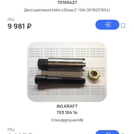
70100427
Диск сцепления МАН 430мм 2"-10N (1878037834)
РРЦ
9 981
₽
AVLKRAFT
703 104 14
Ключ форсунки МВ
РРЦ