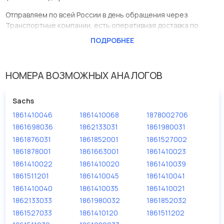
Отправляем по всей России в день обращения через
Транспортные компании, есть оперативная доставка по
Москве.
ПОДРОБНЕЕ
Эта запчасть представлена по производителю AVLKRAFT
У данной детали есть аналоги с номерами, убедитесь сами.
НОМЕРА ВОЗМОЖНЫХ АНАЛОГОВ
Диск сцепления МВ 420мм 3/4"-10N (1861410068) в нашей
компании Евродеталь представлены в большом
Sachs
ассортименте.
1861410046
1861410068
1878002706
Мы продаем сертифицированные колодки тормозные
1861698036
1862133031
1861980031
дисковые с гарантией от производителя AVLKRAFT.
1861876031
1861852001
1861527002
1861878001
1861663001
1861410023
Производитель
AVLKRAFT
1861410022
1861410020
1861410039
1861511201
1861410045
1861410041
1861410040
1861410035
1861410021
1862133033
1861980032
1861852032
1861527033
1861410120
1861511202