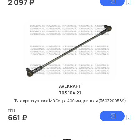
2 097
₽
AVLKRAFT
703 104 21
Тяга крана ур.пола МВ,Сетра 400 мм длинная (3603200589)
РРЦ
661
₽