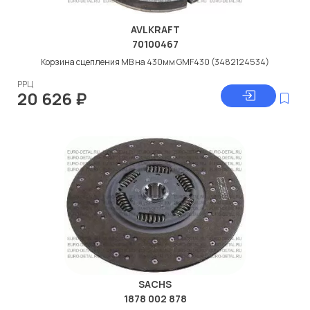
AVLKRAFT
70100467
Корзина сцепления МВ на 430мм GMF430 (3482124534)
РРЦ
20 626
₽
SACHS
1878 002 878