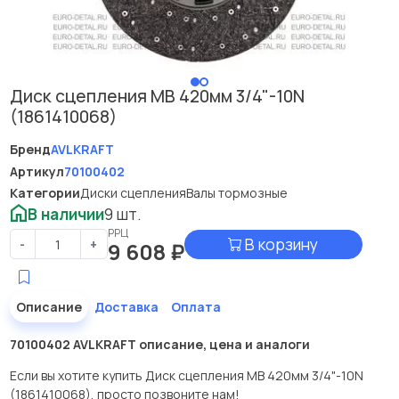
Диск сцепления МВ 420мм 3/4"-10N
(1861410068)
Бренд
AVLKRAFT
Артикул
70100402
Категории
Диски сцепления
Валы тормозные
В наличии
9 шт.
РРЦ
В корзину
-
+
9 608
₽
Описание
Доставка
Оплата
70100402 AVLKRAFT описание, цена и аналоги
Если вы хотите купить Диск сцепления МВ 420мм 3/4"-10N
(1861410068), просто позвоните нам!