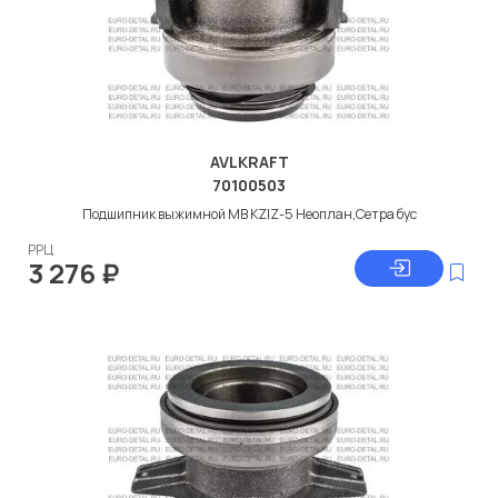
AVLKRAFT
70100503
Подшипник выжимной МВ KZIZ-5 Неоплан,Сетра бус
РРЦ
3 276
₽