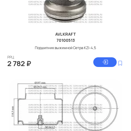
AVLKRAFT
70100513
Подшипник выжимной Сетра KZI-4,5
РРЦ
2 782
₽