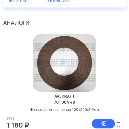
1861511232
1861980033
АНАЛОГИ
AVLKRAFT
701 004 49
Феродо диска сцепления 420x220x3,5мм
РРЦ
1 180
₽