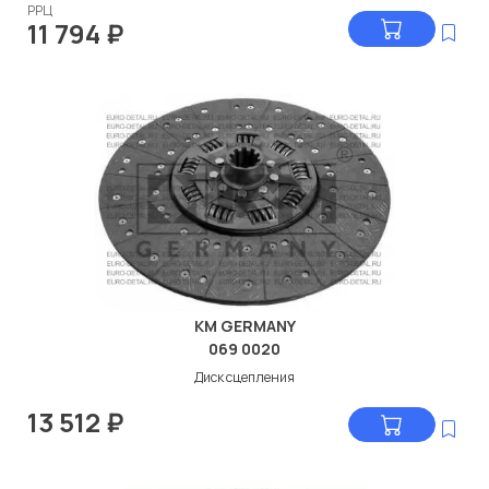
РРЦ
11 794
₽
KM GERMANY
069 0020
Диск сцепления
13 512
₽