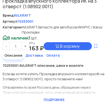
Прокладка впускного коллектора ИК на 3
отверст (1.08902.0011)
Бренд
AVLKRAFT
Артикул
70253001
Категории
AVLKRAFT
Запчасти для автобусов ИКАРУС / Ikarus
Прокладки
В наличии
3 шт.
РРЦ
В корзину
-
+
163
₽
Описание
Доставка
Оплата
70253001 AVLKRAFT описание, цена и аналоги
Если вы хотите купить Прокладка впускного коллектора ИК на
3 отверст (1.08902.0011), просто позвоните нам!
Отправляем по всей России в день обращения через
Транспортные компании, есть оперативная доставка по
Москве.
ПОДРОБНЕЕ
Эта запчасть представлена по производителю AVLKRAFT