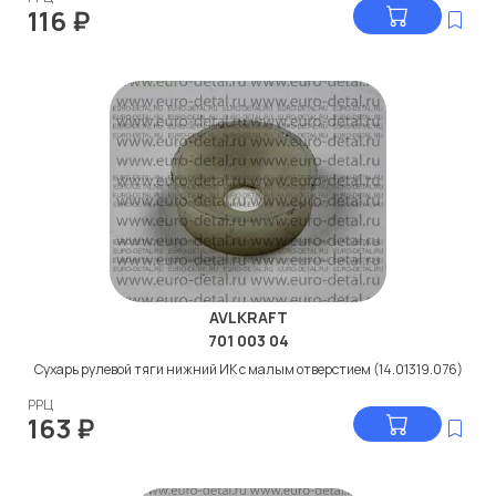
116
₽
AVLKRAFT
701 003 04
Сухарь рулевой тяги нижний ИК с малым отверстием (14.01319.076)
РРЦ
163
₽