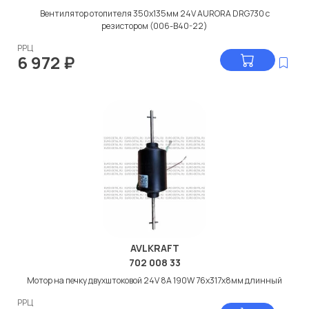
Вентилятор отопителя 350x135мм 24V AURORA DRG730 с
резистором (006-B40-22)
РРЦ
6 972
₽
AVLKRAFT
702 008 33
Мотор на печку двухштоковой 24V 8A 190W 76x317x8мм длинный
РРЦ