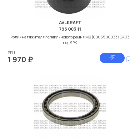
AVLKRAFT
796 003 11
Ролик натяжителя поликлинового ремня МВ (0005500033) О403
под 9PK
РРЦ
1 970
₽