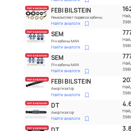
16
FEBI BILSTEIN
Нет в наличии
Най
Ремкомплект подвески кабины
398
Найти аналоги
77
SEM
Нет в наличии
Най
Р/н кабины MAN
398
Найти аналоги
77
SEM
Нет в наличии
Най
Р/н кабины MAN
398
Найти аналоги
20
FEBI BILSTEIN
Нет в наличии
Най
Амортизатор
398
Найти аналоги
4.
DT
Нет в наличии
Най
Амортизатор
398
Найти аналоги
3.
DT
Нет в наличии