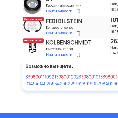
Най
Карданный подшипник
162
Найти аналоги
10
FEBI BILSTEIN
Нет в наличии
Най
Кольцо стопорное
162
Найти аналоги
26
KOLBENSCHMIDT
Нет в наличии
Най
Выпускной клапан
814
Найти аналоги
Возможно вы ищете:
3
398001
110
921
398001
2
023
398001
013
398001
014940
4026634266229
16289
1905798
4026