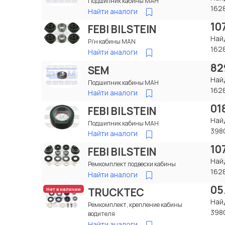
Подшипник кабины МАН
162
Найти аналоги
10
FEBI BILSTEIN
Най
Р/н кабины MAN
162
Найти аналоги
82
SEM
Най
Подшипник кабины МАН
162
Найти аналоги
01
FEBI BILSTEIN
Най
Подшипник кабины МАН
398
Найти аналоги
10
FEBI BILSTEIN
Най
Ремкомплект подвески кабины
162
Найти аналоги
05
TRUCKTEC
Нет в наличии
Най
Ремкомплект, крепление кабины
398
водителя
Найти аналоги