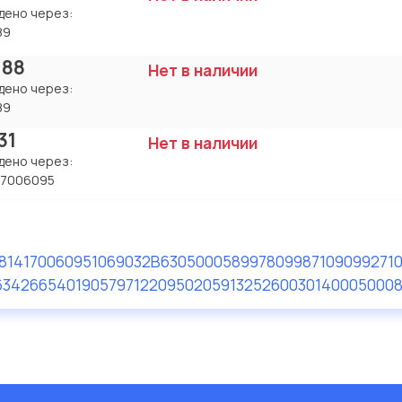
дено через:
89
188
Нет в наличии
дено через:
89
31
Нет в наличии
дено через:
17006095
81417006095
1069032B630
5000589978
09987109
099271
634266540
1905797
122095
020591
325260
03014000
50008