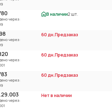
89
780
В наличии
2 шт.
дено через:
89
98
60 дн.
Предзаказ
дено через:
89
820
60 дн.
Предзаказ
дено через:
001
783
60 дн.
Предзаказ
дено через:
89
.29.003
Нет в наличии
дено через:
001