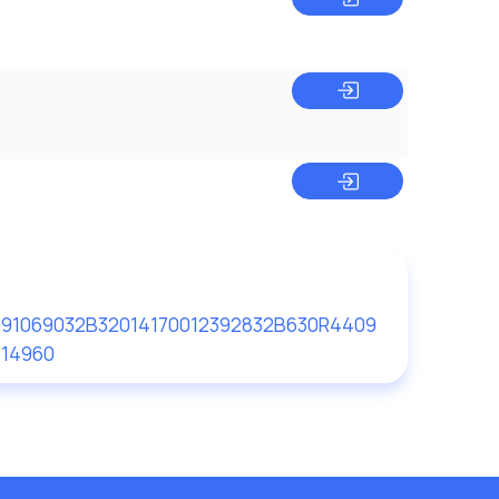
09
1069032B320
141700123928
32B630
R4409
14960