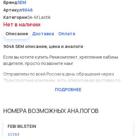
Бренд
SEM
Артикул
9046
Категории
Se-M Lastik
Нет в наличии
Описание
Доставка
Оплата
9046 SEM описание, цена и аналоги
Если вы хотите купить Ремкомплект, крепление кабины
водителя, просто позвоните нам!
Отправляем по всей России в день обращения через
Транспортные компании, есть оперативная доставка по
Москве.
ПОДРОБНЕЕ
Эта запчасть представлена по производителю SEM
У данной детали есть аналоги с номерами, убедитесь сами.
НОМЕРА ВОЗМОЖНЫХ АНАЛОГОВ
Ремкомплект, крепление кабины водителя в нашей компании
Евродеталь представлены в большом ассортименте.
FEBI BILSTEIN
10783
Мы продаем сертифицированные колодки тормозные