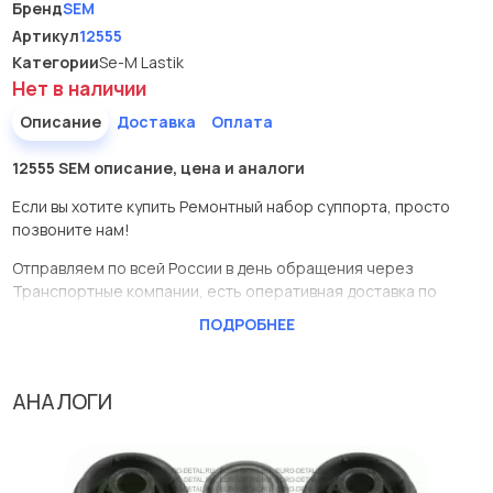
Бренд
SEM
Артикул
12555
Категории
Se-M Lastik
Нет в наличии
Описание
Доставка
Оплата
12555 SEM описание, цена и аналоги
Если вы хотите купить Ремонтный набор суппорта, просто
позвоните нам!
Отправляем по всей России в день обращения через
Транспортные компании, есть оперативная доставка по
Москве.
ПОДРОБНЕЕ
Эта запчасть представлена по производителю SEM
У данной детали есть аналоги с номерами, убедитесь сами.
АНАЛОГИ
Ремонтный набор суппорта в нашей компании Евродеталь
представлены в большом ассортименте.
Мы продаем сертифицированные колодки тормозные