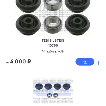
дисковые с гарантией от производителя SEM.
Производитель
SEM
Вес [кг]
0.42
Внутренняя резьба [мм]
M12 x 1,5
Сторона установки
передняя ось, двусторонне
FEBI BILSTEIN
10780
Р/н кабины MAN
4 000
₽
от