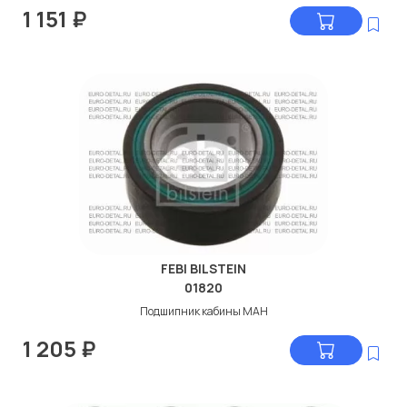
1 151
₽
FEBI BILSTEIN
01820
Подшипник кабины МАН
1 205
₽