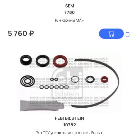
SEM
7780
Р/н кабины МАН
5 760
₽
FEBI BILSTEIN
10782
Р/н ПГУ усилителя сцеплнния Вольво